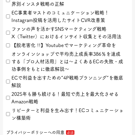
界別インスタ戦略の正解
EC事業者マストのコミュニケーション戦略！
Instagram投稿を活用したサイトCVR改善策
ファンの声を活かすSNSマーケティング戦略
X（Twitter）におけるインサイト収集とその活用法
【脱老害化 !!】Youtubeでマーケティング革命を
オンラインショップで平均売上成長率386％を達成
する「プロ人材活用」とは〜よくあるECの失敗・成
功事例をもとに徹底解説〜
ECで利益を出すための”4P戦略プランニング”を徹底
解説
2025年も勝ち続ける！最短で売上を最大化させる
Amazon戦略
リピーターと利益を生み出す！ECコミュニケーショ
ン構築術
プライバシーポリシーへの同意