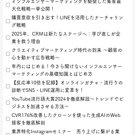
インフルエンサーマーケティングを駆使した集客最
大化戦略一挙公開！
購買意欲を引き出す！LINEを活用したナーチャリン
グ戦略
2025年、CRMは新たなステージへ：学び直しが企
業を救う理由
クリエイティブマーケティング時代の到来 ～顧客の
心を動かす広告戦略～
年内にはじめる！今さら聞けないインフルエンサー
マーケティングの基礎知識とはじめ方
【反応率10倍を記録】オンラインガチャ・流行りの
診断でSNS・LINE運用に変革を！
YouTube流行語大賞2024を徹底解説〜トレンドでビ
ジネスを加速させる方法〜
CVR176%改善したクローンを使った生成AIのWeb
接客を徹底解剖
業界特化Instagramセミナー 売り上げに繋がる業